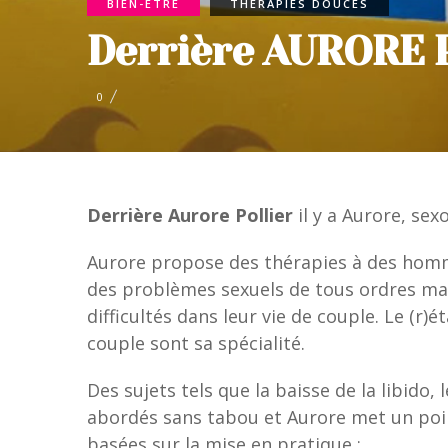
BIEN-ÊTRE
THÉRAPIES DOUCES
Derrière AURORE 
0
Derrière Aurore Pollier
il y a Aurore, se
Aurore propose des thérapies à des hom
des problèmes sexuels de tous ordres ma
difficultés dans leur vie de couple. Le (r)
couple sont sa spécialité.
Des sujets tels que la baisse de la libido,
abordés sans tabou et Aurore met un poin
basées sur la mise en pratique :