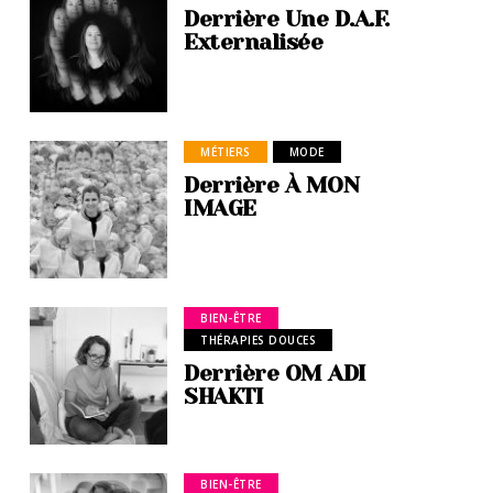
Derrière Une D.A.F.
Externalisée
MÉTIERS
MODE
Derrière À MON
IMAGE
BIEN-ÊTRE
THÉRAPIES DOUCES
Derrière OM ADI
SHAKTI
BIEN-ÊTRE