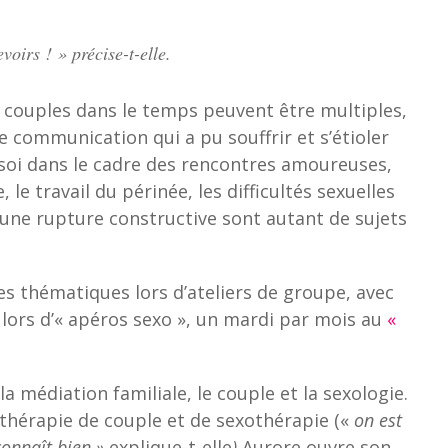
evoirs !
» précise-t-elle.
s couples dans le temps peuvent être multiples,
 communication qui a pu souffrir et s’étioler
 soi dans le cadre des rencontres amoureuses,
 le travail du périnée, les difficultés sexuelles
 une rupture constructive sont autant de sujets
s thématiques lors d’ateliers de groupe, avec
 lors d’« apéros sexo », un mardi par mois au
«
la médiation familiale, le couple et la sexologie.
 thérapie de couple et de sexothérapie («
on est
connaît bien »
explique-t-elle
)
Aurore ouvre son