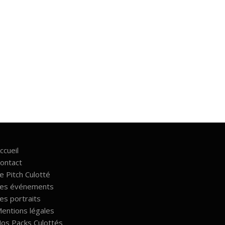
ccueil
ontact
e Pitch Culotté
es événements
es portraits
entions légales
os Packs Culottés