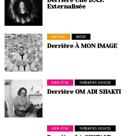
Derrière Une D.A.F.
Externalisée
MÉTIERS
MODE
Derrière À MON IMAGE
BIEN-ÊTRE
THÉRAPIES DOUCES
Derrière OM ADI SHAKTI
BIEN-ÊTRE
THÉRAPIES DOUCES