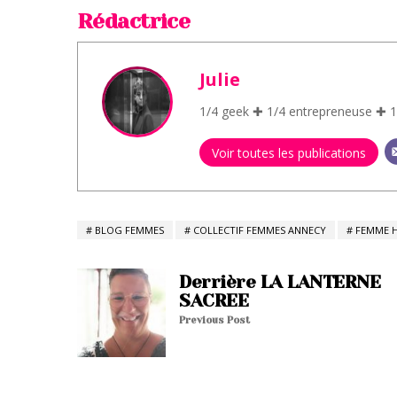
Rédactrice
Julie
1/4 geek ✚ 1/4 entrepreneuse ✚ 1
Voir toutes les publications
BLOG FEMMES
COLLECTIF FEMMES ANNECY
FEMME H
Derrière LA LANTERNE
SACREE
Previous Post