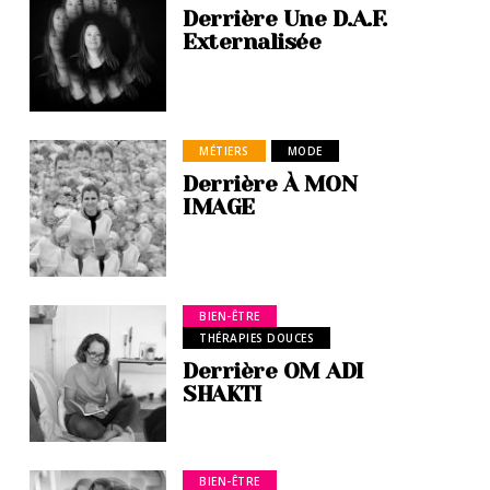
Derrière Une D.A.F.
Externalisée
MÉTIERS
MODE
Derrière À MON
IMAGE
BIEN-ÊTRE
THÉRAPIES DOUCES
Derrière OM ADI
SHAKTI
BIEN-ÊTRE